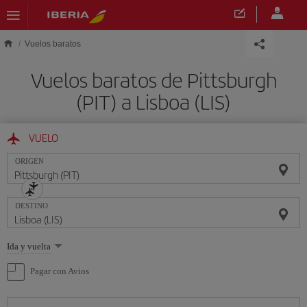
Saltar al contenido principal
Vuelos baratos
Vuelos baratos de Pittsburgh
(PIT) a Lisboa (LIS)
VUELO
ORIGEN
DESTINO
Seleccione
Ida y vuelta
una
opción
Pagar con Avios