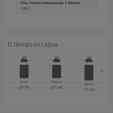
Cine, Estreno Internacional, 1 Asiento
7,00 €
El tiempo en Lisboa
Enero
Febrero
Marzo
14º
/
9º
14º
/
10º
17º
/
11º