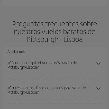
Preguntas frecuentes sobre
nuestros vuelos baratos de
Pittsburgh - Lisboa
Ampliar todo
¿Cómo conseguir el vuelo más barato de
Pittsburgh-Lisboa?
Podrás ahorrar en tu billete de avión de Pittsburgh-Lisboa-dest y
conseguir el vuelo más barato si evitas temporadas altas,
¿Cuáles son los días más baratos para volar de
Pittsburgh-Lisboa?
compras con antelación y puedes ser flexible con las fechas y
horarios de ida y vuelta.
Para saber qué días te saldrá más económico volar, solo tienes