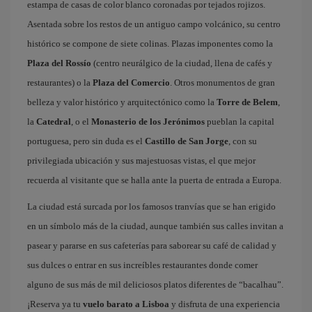
estampa de casas de color blanco coronadas por tejados rojizos.
Asentada sobre los restos de un antiguo campo volcánico, su centro
histórico se compone de siete colinas. Plazas imponentes como la
Plaza del Rossío
(centro neurálgico de la ciudad, llena de cafés y
restaurantes) o la
Plaza del Comercio
. Otros monumentos de gran
belleza y valor histórico y arquitectónico como la
Torre de Belem
,
la
Catedral
, o el
Monasterio de los Jerónimos
pueblan la capital
portuguesa, pero sin duda es el
Castillo de San Jorge
, con su
privilegiada ubicación y sus majestuosas vistas, el que mejor
recuerda al visitante que se halla ante la puerta de entrada a Europa.
La ciudad está surcada por los famosos tranvías que se han erigido
en un símbolo más de la ciudad, aunque también sus calles invitan a
pasear y pararse en sus cafeterías para saborear su café de calidad y
sus dulces o entrar en sus increíbles restaurantes donde comer
alguno de sus más de mil deliciosos platos diferentes de “bacalhau”.
¡Reserva ya tu
vuelo barato a Lisboa
y disfruta de una experiencia