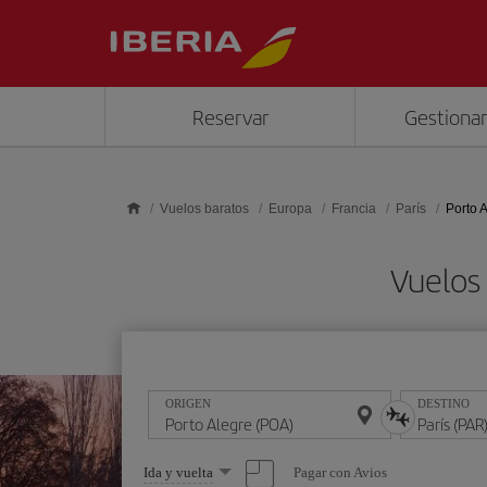
Saltar al contenido principal
Reservar
Gestionar
Vuelos baratos
Europa
Francia
París
Porto A
Vuelos 
ORIGEN
DESTINO
Seleccione
Pagar con Avios
Ida y vuelta