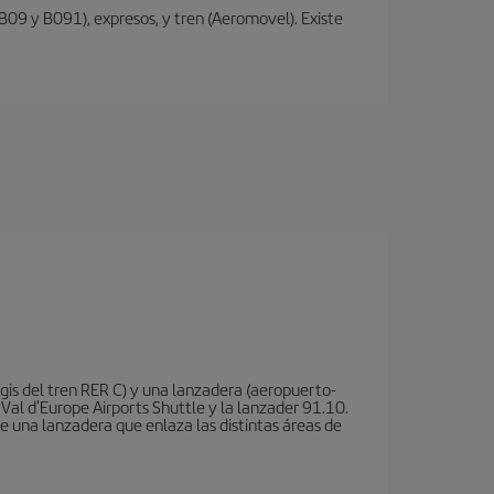
 B09 y B091), expresos, y tren (Aeromovel). Existe
is del tren RER C) y una lanzadera (aeropuerto-
 Val d'Europe Airports Shuttle y la lanzader 91.10.
te una lanzadera que enlaza las distintas áreas de