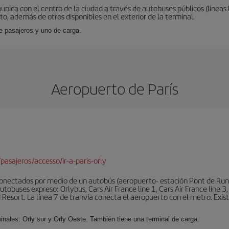
nica con el centro de la ciudad a través de autobuses públicos (líneas
to, además de otros disponibles en el exterior de la terminal.
de pasajeros y uno de carga.
Aeropuerto de París
pasajeros/accesso/ir-a-paris-orly
conectados por medio de un autobús (aeropuerto- estación Pont de Rung
obuses expreso: Orlybus, Cars Air France line 1, Cars Air France line 3,
 Resort. La línea 7 de tranvía conecta el aeropuerto con el metro. Exis
minales: Orly sur y Orly Oeste. También tiene una terminal de carga.