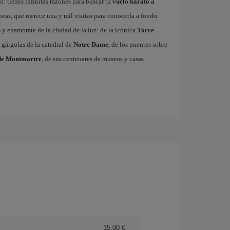
: tienes infinitas razones para buscar tu
vuelo barato a
ropeas, que merece una y mil visitas para conocerla a fondo.
s
y enamórate de la ciudad de la luz: de la icónica
Torre
 gárgolas de la catedral de
Notre Dame
, de los puentes sobre
de Montmartre
, de sus centenares de museos y casas
15,00 €