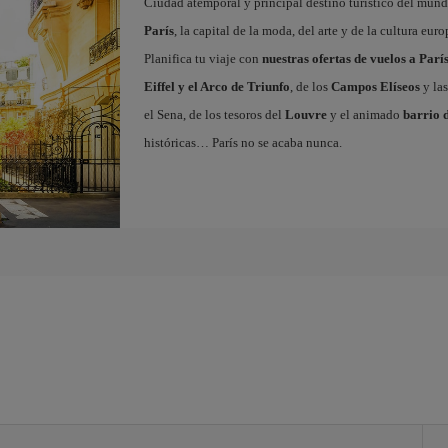
Ciudad atemporal y principal destino turístico del mundo
París
, la capital de la moda, del arte y de la cultura eu
Planifica tu viaje con
nuestras ofertas de vuelos a Parí
Eiffel y el Arco de Triunfo
, de los
Campos Elíseos
y las
el Sena, de los tesoros del
Louvre
y el animado
barrio 
históricas… París no se acaba nunca.