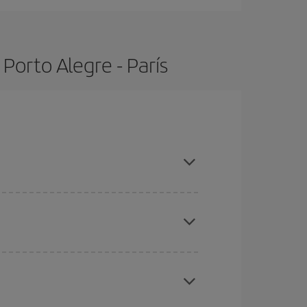
Porto Alegre - París
ompras con antelación y puedes ser flexible con
ratos
. Dinos desde dónde vuelas, a dónde
ra días cercanos
, tanto de ida como de vuelta,
gunos
horarios
puede que te hagan ahorrar aún