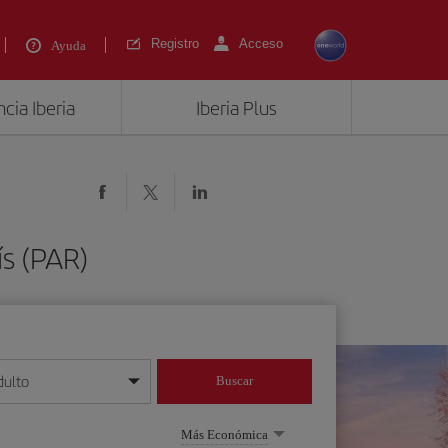
Registro
Acceso
Ayuda
cia Iberia
Iberia Plus
ís (PAR)
dulto
Buscar
o día/mes/año
Más Económica