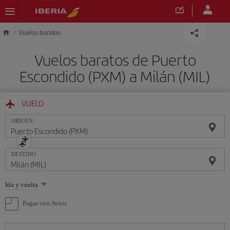
Saltar al contenido principal
Vuelos baratos
Vuelos baratos de Puerto
Escondido (PXM) a Milán (MIL)
VUELO
ORIGEN
DESTINO
Seleccione
Ida y vuelta
una
opción
Pagar con Avios