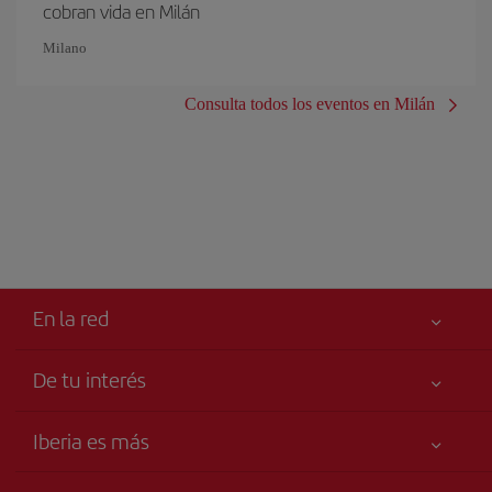
cobran vida en Milán
Milano
Consulta todos los eventos en Milán
En la red
De tu interés
Tu seguridad es lo primero
Iberia es más
Accesibilidad
Noticias y Novedades
Compromiso de servicio