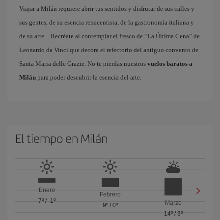
Viajar a Milán requiere abrir tus sentidos y disfrutar de sus calles y
sus gentes, de su esencia renacentista, de la gastronomía italiana y
de su arte…Recréate al contemplar el fresco de “La Última Cena” de
Leonardo da Vinci que decora el refectorio del antiguo convento de
Santa Maria delle Grazie. No te pierdas nuestros
vuelos baratos a
Milán
para poder descubrir la esencia del arte.
El tiempo en Milán
Enero
Febrero
7º
/
-1º
Marzo
9º
/
0º
14º
/
3º