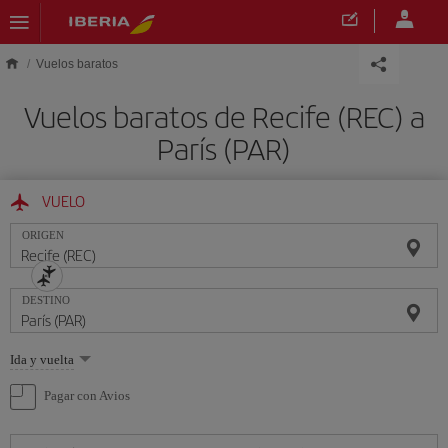
Saltar al contenido principal
Vuelos baratos
Vuelos baratos de Recife (REC) a
París (PAR)
VUELO
ORIGEN
DESTINO
Seleccione
Ida y vuelta
una
opción
Pagar con Avios