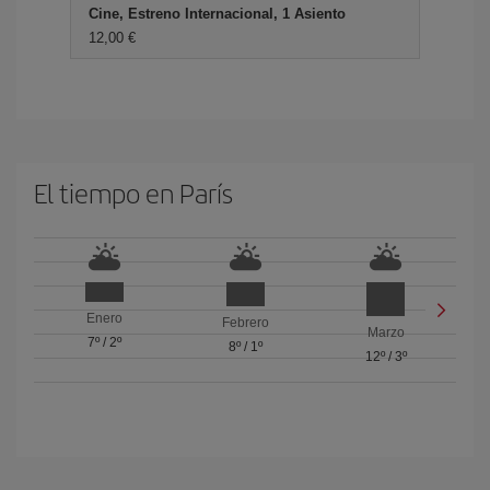
Cine, Estreno Internacional, 1 Asiento
12,00 €
El tiempo en París
Enero
Febrero
Marzo
7º
/
2º
8º
/
1º
12º
/
3º