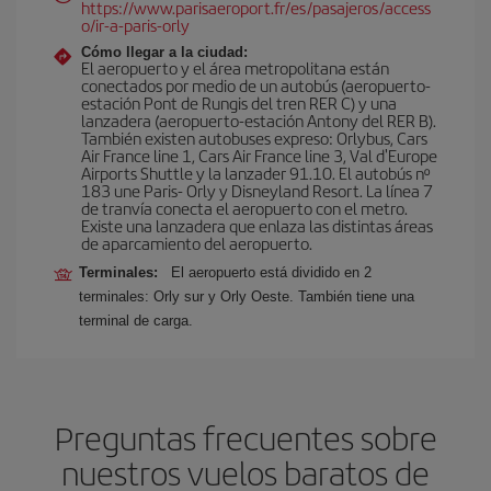
https://www.parisaeroport.fr/es/pasajeros/access
o/ir-a-paris-orly
Cómo llegar a la ciudad:
El aeropuerto y el área metropolitana están
conectados por medio de un autobús (aeropuerto-
estación Pont de Rungis del tren RER C) y una
lanzadera (aeropuerto-estación Antony del RER B).
También existen autobuses expreso: Orlybus, Cars
Air France line 1, Cars Air France line 3, Val d'Europe
Airports Shuttle y la lanzader 91.10. El autobús nº
183 une Paris- Orly y Disneyland Resort. La línea 7
de tranvía conecta el aeropuerto con el metro.
Existe una lanzadera que enlaza las distintas áreas
de aparcamiento del aeropuerto.
Terminales:
El aeropuerto está dividido en 2
terminales: Orly sur y Orly Oeste. También tiene una
terminal de carga.
Preguntas frecuentes sobre
nuestros vuelos baratos de