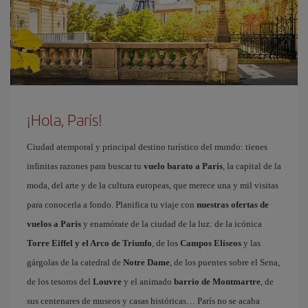
¡Hola, París!
Ciudad atemporal y principal destino turístico del mundo: tienes
infinitas razones para buscar tu
vuelo barato a París
, la capital de la
moda, del arte y de la cultura europeas, que merece una y mil visitas
para conocerla a fondo. Planifica tu viaje con
nuestras ofertas de
vuelos a París
y enamórate de la ciudad de la luz: de la icónica
Torre Eiffel y el Arco de Triunfo
, de los
Campos Elíseos
y las
gárgolas de la catedral de
Notre Dame
, de los puentes sobre el Sena,
de los tesoros del
Louvre
y el animado
barrio de Montmartre
, de
sus centenares de museos y casas históricas… París no se acaba