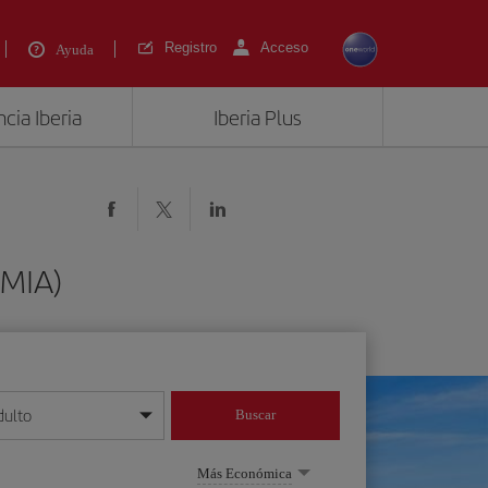
Registro
Acceso
Ayuda
cia Iberia
Iberia Plus
(MIA)
dulto
Buscar
o día/mes/año
Más Económica