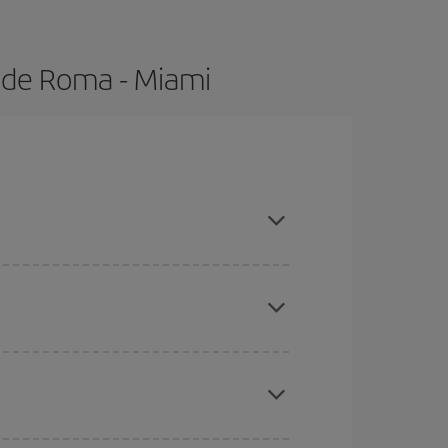
 de Roma - Miami
con antelación y puedes ser flexible con las
ratos
. Dinos desde dónde vuelas, a dónde
ra días cercanos
, tanto de ida como de vuelta,
gunos
horarios
puede que te hagan ahorrar aún