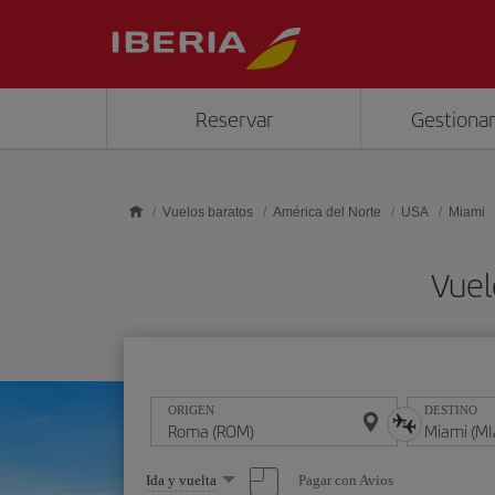
Saltar al contenido principal
Reservar
Gestionar
Vuelos baratos
América del Norte
USA
Miami
Vuel
ORIGEN
DESTINO
Seleccione
Pagar con Avios
Ida y vuelta