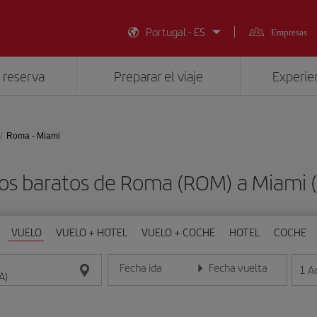
Portugal - ES
Empresas
 reserva
Preparar el viaje
Experien
Roma - Miami
os baratos de Roma (ROM) a Miami 
VUELO
VUELO + HOTEL
VUELO + COCHE
HOTEL
COCHE
Fecha ida
Fecha vuelta
1
A
Introduce la fecha en formato día/mes/año
Introduce la fecha en format