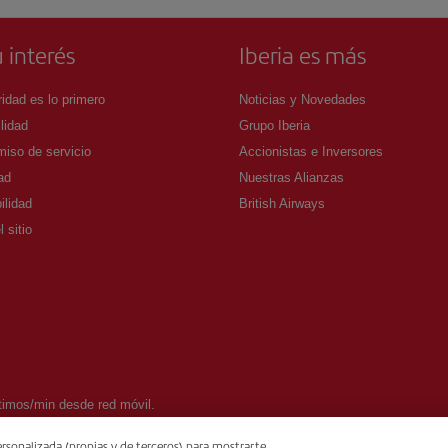
 interés
Iberia es más
idad es lo primero
Noticias y Novedades
lidad
Grupo Iberia
iso de servicio
Accionistas e Inversores
ad
Nuestras Alianzas
ilidad
British Airways
 sitio
timos/min desde red móvil.
nglés y español) 24 horas de lunes a domingo.
rsonalizada (propias y de terceros) para mostrarte