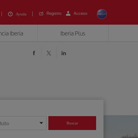
Registro
Acceso
Ayuda
cia Iberia
Iberia Plus
dulto
Buscar
o día/mes/año