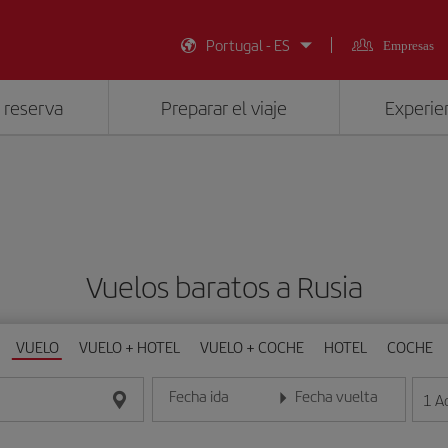
Portugal - ES
Empresas
 reserva
Preparar el viaje
Experien
Vuelos baratos a Rusia
VUELO
VUELO + HOTEL
VUELO + COCHE
HOTEL
COCHE
Fecha ida
Fecha vuelta
1
A
Introduce la fecha en formato día/mes/año
Introduce la fecha en format