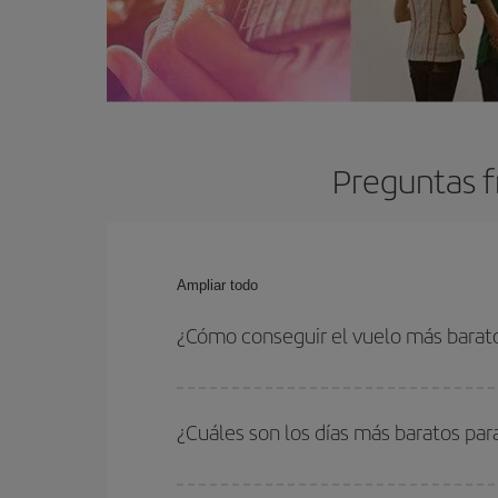
Preguntas f
Ampliar todo
¿Cómo conseguir el vuelo más barato
Podrás ahorrar en tu billete de avión y conseguir
vuelta. Además, si no tienes decidido un destino c
¿Cuáles son los días más baratos para
Para saber qué días te saldrá más económico vol