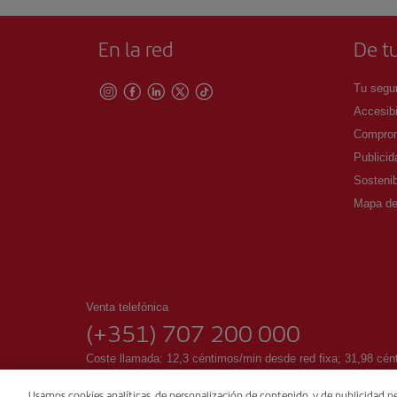
En la red
De tu
Tu segur
Accesibi
Comprom
Publicid
Sostenib
Mapa del
Venta telefónica
(+351) 707 200 000
Coste llamada: 12,3 céntimos/min desde red fixa; 31,98 cén
(portugués) de 08:00 a 19:00 hras LT de lunes a domingo. (i
Usamos cookies analíticas, de personalización de contenido, y de publicidad pe