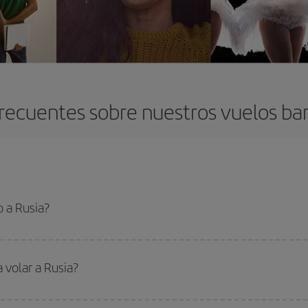
recuentes sobre nuestros vuelos bar
 a Rusia?
 el vuelo más barato si evitas temporadas altas, compras con antelación y pued
oncreto para tu viaje, mira nuestras ofertas y déjate inspirar: seguro que en
 volar a Rusia?
ar, solo tienes que empezar una consulta en nuestro
buscador de vuelos ba