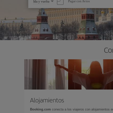
Seleccione
Pagar con Avios
Ida y vuelta
una
opción
Co
Alojamientos
Booking.com
conecta a los viajeros con alojamientos 