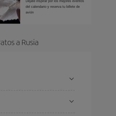
Déjate inspirar por los mejores eventos
del calendario y reserva tu billete de
avión
atos a Rusia
es ser flexible con las fechas y horarios de ida y
cuentras el vuelo más barato.
ratos
. Dinos desde dónde vuelas, a dónde