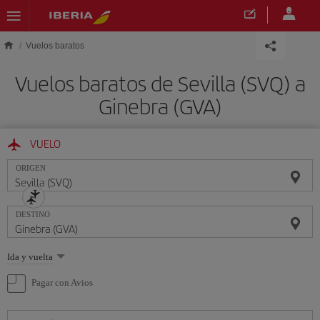
Saltar al contenido principal
Vuelos baratos
Vuelos baratos de Sevilla (SVQ) a
Ginebra (GVA)
VUELO
ORIGEN
DESTINO
Seleccione
Ida y vuelta
una
opción
Pagar con Avios