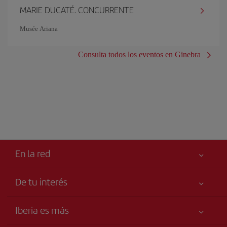
MARIE DUCATÉ. CONCURRENTE
Musée Ariana
Consulta todos los eventos en Ginebra
En la red
De tu interés
Tu seguridad es lo primero
Iberia es más
Accesibilidad