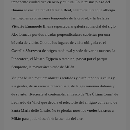
imponente ciudad rica en ocio y cultura. En la misma
plaza del
Duomo
se encuentran el
Palacio Real
, centro cultural que alberga
las mejores exposiciones temporales de la ciudad, y la
Galería
Vittorio Emanuele II
, una espectacular galería comercial del siglo
XIX formada por dos arcadas perpendiculares cubiertas por una
bóveda de vidrio. Otro de los lugares de visita obligada es el
Castello Sforzesco
de origen medieval y sede de varios museos, la
Pinacoteca, el Museo Egipcio o también, pasear por el parque
Sempione, la mayor área verde de Milán.
Viajar a Milán requiere abrir tus sentidos y disfrutar de sus calles y
sus gentes, de su esencia renacentista, de la gastronomía italiana y
de su arte…Recréate al contemplar el fresco de “La Última Cena” de
Leonardo da Vinci que decora el refectorio del antiguo convento de
Santa Maria delle Grazie. No te pierdas nuestros
vuelos baratos a
Milán
para poder descubrir la esencia del arte.