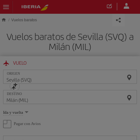
Saltar al contenido principal
Vuelos baratos
Vuelos baratos de Sevilla (SVQ) a
Milán (MIL)
VUELO
ORIGEN
DESTINO
Seleccione
Ida y vuelta
una
opción
Pagar con Avios