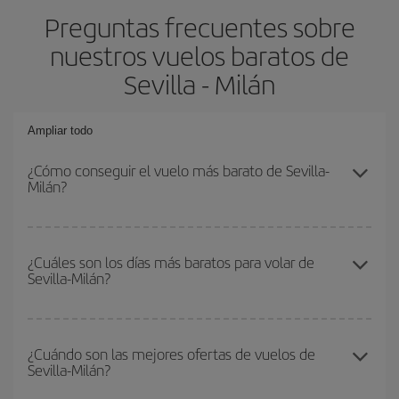
Preguntas frecuentes sobre
nuestros vuelos baratos de
Sevilla - Milán
Ampliar todo
¿Cómo conseguir el vuelo más barato de Sevilla-
Milán?
Podrás ahorrar en tu billete de avión de Sevilla-Milán-dest y
conseguir el vuelo más barato si evitas temporadas altas,
¿Cuáles son los días más baratos para volar de
Sevilla-Milán?
compras con antelación y puedes ser flexible con las fechas y
horarios de ida y vuelta.
Para saber qué días te saldrá más económico volar, solo tienes
que empezar una consulta en nuestro
buscador de vuelos
¿Cuándo son las mejores ofertas de vuelos de
Sevilla-Milán?
baratos
. Dinos desde dónde vuelas, a dónde quieres ir y en qué
fechas habías pensado viajar. Te mostraremos los vuelos más