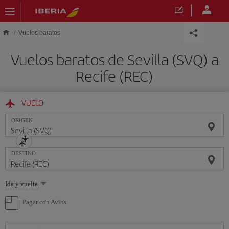
Saltar al contenido principal
Vuelos baratos
Vuelos baratos de Sevilla (SVQ) a
Recife (REC)
VUELO
ORIGEN
DESTINO
Seleccione
Ida y vuelta
una
opción
Pagar con Avios