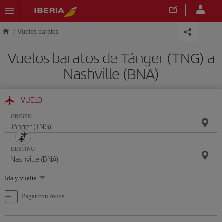
Saltar al contenido principal
Vuelos baratos
Vuelos baratos de Tánger (TNG) a
Nashville (BNA)
VUELO
ORIGEN
DESTINO
Seleccione
Ida y vuelta
una
opción
Pagar con Avios