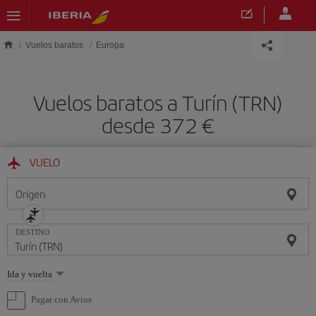
Saltar al contenido principal
Vuelos baratos
Europa
Vuelos baratos a Turín (TRN)
desde 372 €
VUELO
Origen
DESTINO
Seleccione
Ida y vuelta
una
opción
Pagar con Avios