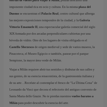
ofertas de vuelos para viajar a Milán
, podrás descubrir una
imponente ciudad rica en ocio y cultura. En la misma
plaza del
Duomo
se encuentran el
Palacio Real
, centro cultural que alberga
las mejores exposiciones temporales de la ciudad, y la
Galería
Vittorio Emanuele II
, una espectacular galería comercial del siglo
XIX formada por dos arcadas perpendiculares cubiertas por una
bóveda de vidrio. Otro de los lugares de visita obligada es el
Castello Sforzesco
de origen medieval y sede de varios museos, la
Pinacoteca, el Museo Egipcio o también, pasear por el parque
Sempione, la mayor área verde de Milán.
Viajar a Milán requiere abrir tus sentidos y disfrutar de sus calles y
sus gentes, de su esencia renacentista, de la gastronomía italiana y
de su arte…Recréate al contemplar el fresco de “La Última Cena” de
Leonardo da Vinci que decora el refectorio del antiguo convento de
Santa Maria delle Grazie. No te pierdas nuestros
vuelos baratos a
Milán
para poder descubrir la esencia del arte.