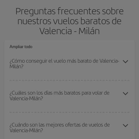
Preguntas frecuentes sobre
nuestros vuelos baratos de
Valencia - Milán
Ampliar todo
¿Cómo conseguir el vuelo más barato de Valencia-
Milán?
Podrás ahorrar en tu billete de avión de Valencia-Milán-dest y
conseguir el vuelo más barato si evitas temporadas altas,
¿Cuáles son los días más baratos para volar de
Valencia-Milán?
compras con antelación y puedes ser flexible con las fechas y
horarios de ida y vuelta.
Para saber qué días te saldrá más económico volar, solo tienes
que empezar una consulta en nuestro
buscador de vuelos
¿Cuándo son las mejores ofertas de vuelos de
Valencia-Milán?
baratos
. Dinos desde dónde vuelas, a dónde quieres ir y en qué
fechas habías pensado viajar. Te mostraremos los vuelos más