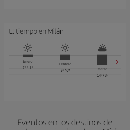
El tiempo en Milán
Enero
Febrero
7º
/
-1º
Marzo
9º
/
0º
14º
/
3º
Eventos en los destinos de