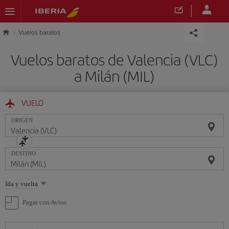
Saltar al contenido principal
Vuelos baratos
Vuelos baratos de Valencia (VLC)
a Milán (MIL)
VUELO
ORIGEN
DESTINO
Seleccione
Ida y vuelta
una
opción
Pagar con Avios