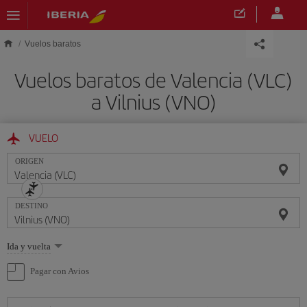
Saltar al contenido principal
Vuelos baratos
Vuelos baratos de Valencia (VLC)
a Vilnius (VNO)
VUELO
ORIGEN
DESTINO
Seleccione
Ida y vuelta
una
opción
Pagar con Avios