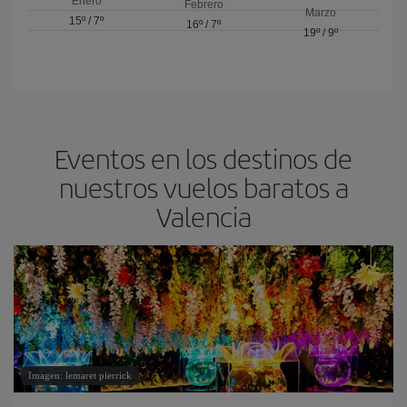
Enero
Febrero
Marzo
15º
/
7º
16º
/
7º
19º
/
9º
Eventos en los destinos de
nuestros vuelos baratos a
Valencia
Imagen: lemaret pierrick