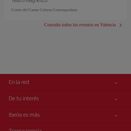
Teatro Magnético
Centre del Carme Cultura Contemporània
Consulta todos los eventos en Valencia
En la red
De tu interés
Tu seguridad es lo primero
Iberia es más
Accesibilidad
Noticias y Novedades
Compromiso de servicio
Transparencia