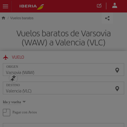
Saltar al contenido principal
Vuelos baratos
Vuelos baratos de Varsovia
(WAW) a Valencia (VLC)
VUELO
ORIGEN
DESTINO
Seleccione
Ida y vuelta
una
opción
Pagar con Avios