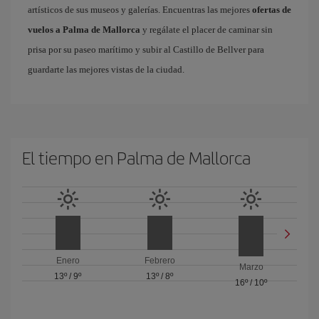
artísticos de sus museos y galerías. Encuentras las mejores
ofertas de
vuelos a Palma de Mallorca
y regálate el placer de caminar sin
prisa por su paseo marítimo y subir al Castillo de Bellver para
guardarte las mejores vistas de la ciudad.
El tiempo en Palma de Mallorca
Enero
Febrero
Marzo
13º
/
9º
13º
/
8º
16º
/
10º