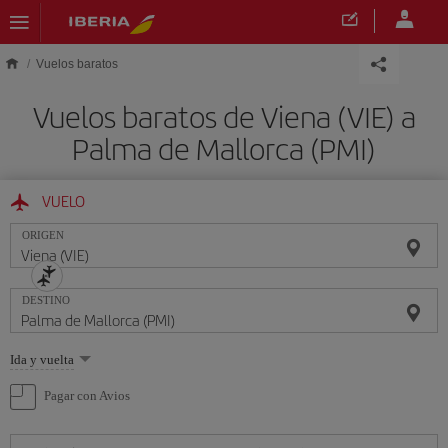
Saltar al contenido principal
Vuelos baratos
Vuelos baratos de Viena (VIE) a
Palma de Mallorca (PMI)
VUELO
ORIGEN
DESTINO
Seleccione
Ida y vuelta
una
opción
Pagar con Avios