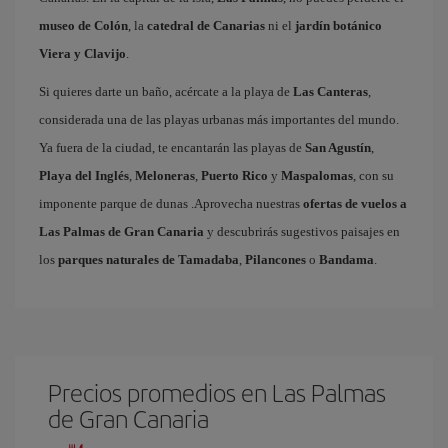
museo de Colón
, la
catedral de Canarias
ni el
jardín botánico
Viera y Clavijo
.
Si quieres darte un baño, acércate a la playa de
Las Canteras
,
considerada una de las playas urbanas más importantes del mundo.
Ya fuera de la ciudad, te encantarán las playas de
San Agustín
,
Playa del Inglés
,
Meloneras
,
Puerto Rico
y
Maspalomas
, con su
imponente parque de dunas .Aprovecha nuestras
ofertas de vuelos a
Las Palmas de Gran Canaria
y descubrirás sugestivos paisajes en
los
parques naturales de Tamadaba
,
Pilancones
o
Bandama
.
Precios promedios en Las Palmas
de Gran Canaria