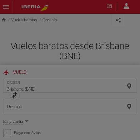
Saltar al contenido principal
Vuelos baratos
Oceanía
Vuelos baratos desde Brisbane
(BNE)
VUELO
ORIGEN
Destino
Seleccione
Ida y vuelta
una
opción
Pagar con Avios