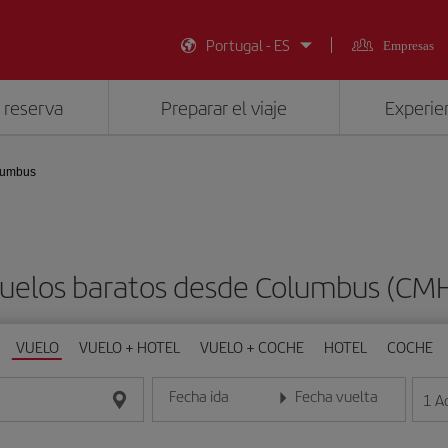
Portugal - ES
Empresas
 reserva
Preparar el viaje
Experien
lumbus
uelos baratos desde Columbus (CM
VUELO
VUELO + HOTEL
VUELO + COCHE
HOTEL
COCHE
Fecha ida
Fecha vuelta
1
A
Introduce la fecha en formato día/mes/año
Introduce la fecha en format