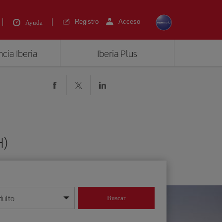
Registro
Acceso
Ayuda
cia Iberia
Iberia Plus
H)
dulto
Buscar
o día/mes/año