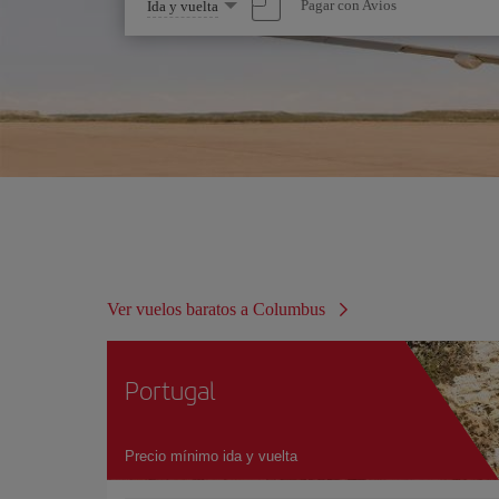
Seleccione
Pagar con Avios
Ida y vuelta
una
opción
Ver vuelos baratos a Columbus
Portugal
Precio mínimo ida y vuelta