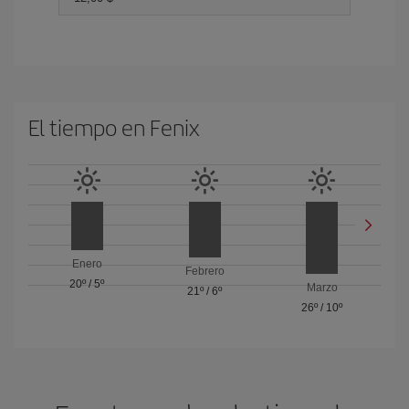
El tiempo en Fenix
Enero
Febrero
20º
/
5º
Marzo
21º
/
6º
26º
/
10º