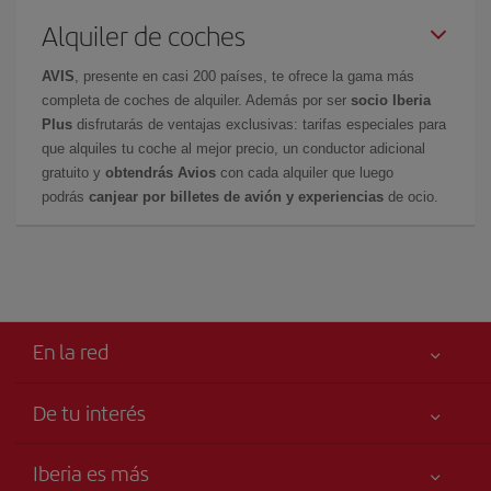
Alquiler de coches
AVIS
, presente en casi 200 países, te ofrece la gama más
completa de coches de alquiler. Además por ser
socio Iberia
Plus
disfrutarás de ventajas exclusivas: tarifas especiales para
que alquiles tu coche al mejor precio, un conductor adicional
gratuito y
obtendrás Avios
con cada alquiler que luego
podrás
canjear por billetes de avión y experiencias
de ocio.
En la red
De tu interés
Tu seguridad es lo primero
Iberia es más
Accesibilidad