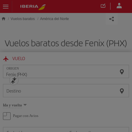
Saltar al contenido principal
Vuelos baratos
América del Norte
Vuelos baratos desde Fenix (PHX)
VUELO
ORIGEN
Destino
Seleccione
Ida y vuelta
una
opción
Pagar con Avios