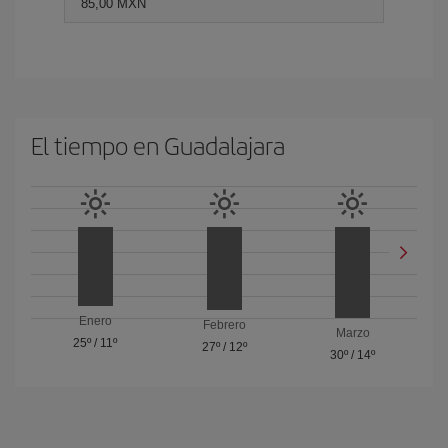
85,00 MXN
El tiempo en Guadalajara
Enero
Febrero
Marzo
25º
/
11º
27º
/
12º
30º
/
14º