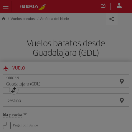
Saltar al contenido principal
Vuelos baratos
América del Norte
Vuelos baratos desde
Guadalajara (GDL)
VUELO
ORIGEN
Destino
Seleccione
Ida y vuelta
una
opción
Pagar con Avios