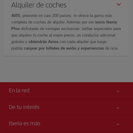
Alquiler de coches
AVIS
, presente en casi 200 países, te ofrece la gama más
completa de coches de alquiler. Además por ser
socio Iberia
Plus
disfrutarás de ventajas exclusivas: tarifas especiales para
que alquiles tu coche al mejor precio, un conductor adicional
gratuito y
obtendrás Avios
con cada alquiler que luego
podrás
canjear por billetes de avión y experiencias
de ocio.
En la red
De tu interés
Tu seguridad es lo primero
Iberia es más
Accesibilidad