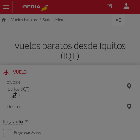
Saltar al contenido principal
Vuelos baratos
Sudamérica
Vuelos baratos desde Iquitos
(IQT)
VUELO
ORIGEN
Destino
Seleccione
Ida y vuelta
una
opción
Pagar con Avios