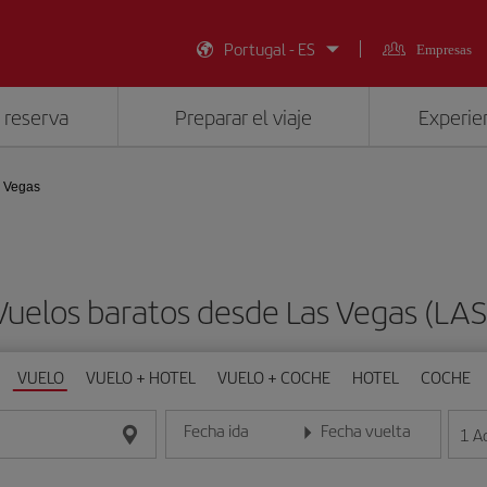
Portugal - ES
Empresas
 reserva
Preparar el viaje
Experien
 Vegas
Vuelos baratos desde Las Vegas (LAS
VUELO
VUELO + HOTEL
VUELO + COCHE
HOTEL
COCHE
Fecha ida
Fecha vuelta
1
A
Introduce la fecha en formato día/mes/año
Introduce la fecha en format