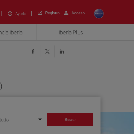
Registro
Acceso
Ayuda
cia Iberia
Iberia Plus
)
dulto
Buscar
o día/mes/año