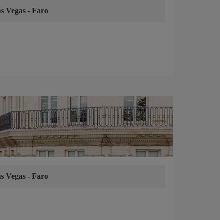
s Vegas
-
Faro
s Vegas
-
Faro