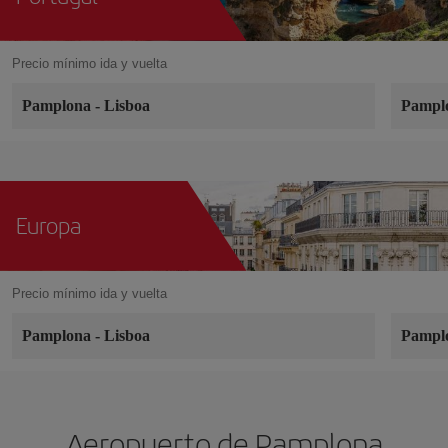
Precio mínimo ida y vuelta
Pamplona
-
Lisboa
Pampl
Europa
Precio mínimo ida y vuelta
Pamplona
-
Lisboa
Pampl
Aeropuerto de Pamplona