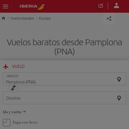
Saltar al contenido principal
Vuelos baratos
Europa
Vuelos baratos desde Pamplona
(PNA)
VUELO
ORIGEN
Destino
Seleccione
Ida y vuelta
una
opción
Pagar con Avios