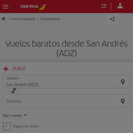
Saltar al contenido principal
Vuelos baratos
Sudamérica
Vuelos baratos desde San Andrés
(ADZ)
VUELO
ORIGEN
Destino
Seleccione
Ida y vuelta
una
opción
Pagar con Avios