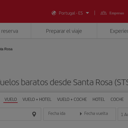
Portugal - ES
Empresas
 reserva
Preparar el viaje
Experien
ta Rosa
uelos baratos desde Santa Rosa (ST
VUELO
VUELO + HOTEL
VUELO + COCHE
HOTEL
COCHE
Fecha ida
Fecha vuelta
1
A
Introduce la fecha en formato día/mes/año
Introduce la fecha en format