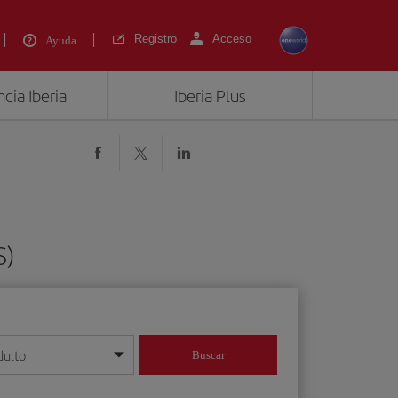
Registro
Acceso
Ayuda
cia Iberia
Iberia Plus
S)
dulto
Buscar
o día/mes/año