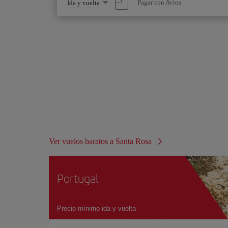
Seleccione
Pagar con Avios
Ida y vuelta
una
opción
Ver vuelos baratos a Santa Rosa
Portugal
Precio mínimo ida y vuelta