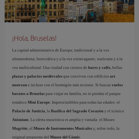
¡Hola, Bruselas!
La capital administrativa de Europa; tradicional y a la vez
ultramoderna; burocrática y a la vez extravagante; eurócrata y a la
vez multicultural. Una ciudad con cientos de
bares y cafés
, bellas
plazas y palacios medievales
que conviven con edificios
art
nouveau
e incluso con el hormigón más reciente. Si buscas
vuelos
baratos a Bruselas
para viajar en familia, no te pierdas el parque
temático
Mini Europe
. Imprescindibles para todas las edades: el
Palacio de Justicia
, la
Basílica del Sagrado Corazón
y el icónico
Atómium
. La oferta museística es amplia y variada: el Museo
Magritte
, el
Museo de Instrumentos Musicales
y, sobre todo, la
original propuesta del
Museo del Cómic
.