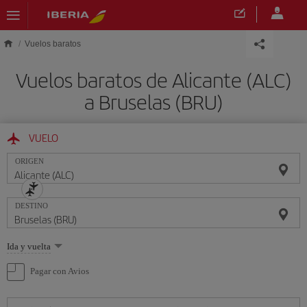
Saltar al contenido principal
Vuelos baratos
Vuelos baratos de Alicante (ALC)
a Bruselas (BRU)
VUELO
ORIGEN
DESTINO
Seleccione
Ida y vuelta
una
opción
Pagar con Avios