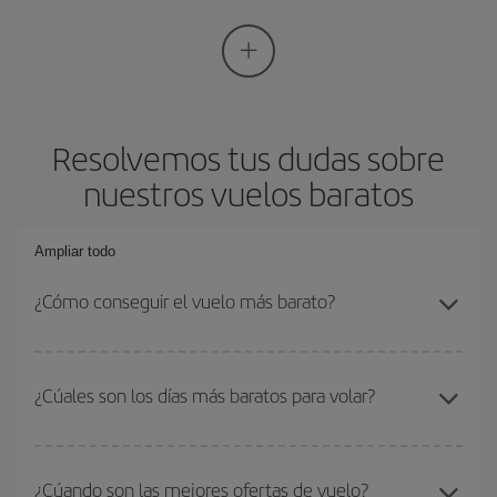
Resolvemos tus dudas sobre
nuestros vuelos baratos
Ampliar todo
¿Cómo conseguir el vuelo más barato?
Podrás ahorrar en tu billete de avión si evitas temporadas altas,
compras con antelación y puedes ser flexible con las fechas y
¿Cúales son los días más baratos para volar?
horarios de ida y vuelta. Además, si no tienes decidido un destino
concreto para tu viaje, mira nuestras ofertas y déjate inspirar:
Realmente
no hay ningún día o mes en concreto que sea más
seguro que encuentras vuelos low cost.
barato para comprar un billete de avión
, ya que estos precios
¿Cúando son las mejores ofertas de vuelo?