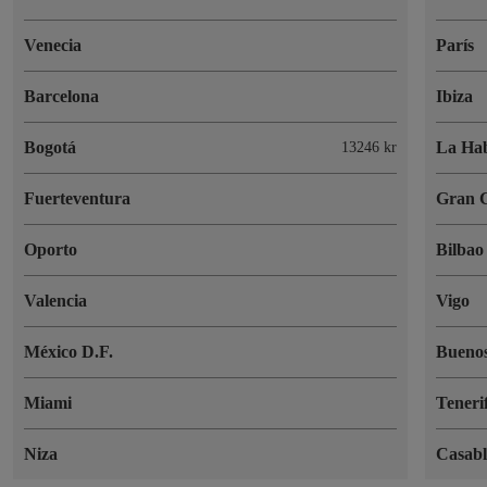
Venecia
París
Barcelona
Ibiza
Bogotá
La Ha
13246 kr
Fuerteventura
Gran 
Oporto
Bilbao
Valencia
Vigo
México D.F.
Buenos
Miami
Teneri
Niza
Casab