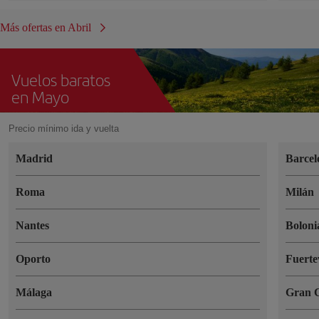
Más ofertas en Abril
Vuelos baratos
en Mayo
Precio mínimo ida y vuelta
Madrid
Barcel
Roma
Milán
Nantes
Boloni
Oporto
Fuerte
Málaga
Gran 