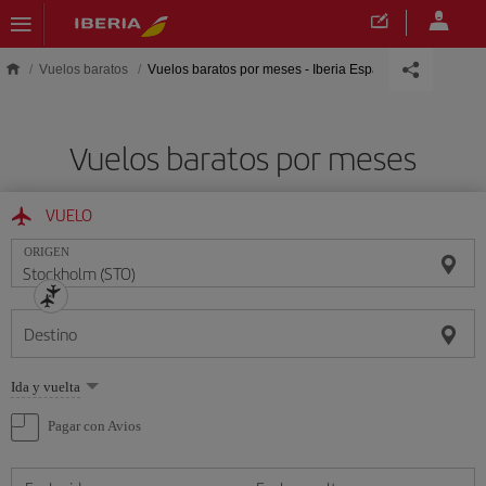
Saltar al contenido principal
Vuelos baratos
Vuelos baratos por meses - Iberia España
Vuelos baratos por meses
VUELO
ORIGEN
Destino
Seleccione
Ida y vuelta
una
opción
Pagar con Avios