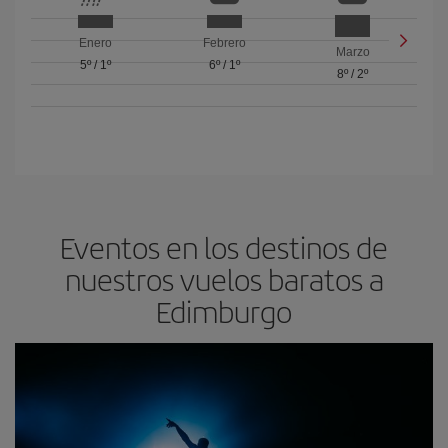
Enero
Febrero
Marzo
5º
/
1º
6º
/
1º
8º
/
2º
Eventos en los destinos de
nuestros vuelos baratos a
Edimburgo