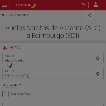
Saltar al contenido principal
Vuelos baratos
Vuelos baratos de Alicante (ALC)
a Edimburgo (EDI)
VUELO
ORIGEN
DESTINO
Seleccione
Ida y vuelta
una
opción
Pagar con Avios