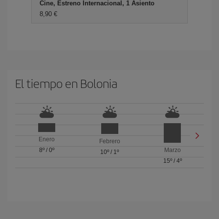
Cine, Estreno Internacional, 1 Asiento
8,90 €
El tiempo en Bolonia
Enero
Febrero
8º
/
0º
Marzo
10º
/
1º
15º
/
4º