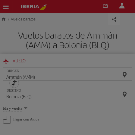
Saltar al contenido principal
Vuelos baratos
Vuelos baratos de Ammán
(AMM) a Bolonia (BLQ)
VUELO
ORIGEN
DESTINO
Seleccione
Ida y vuelta
una
opción
Pagar con Avios