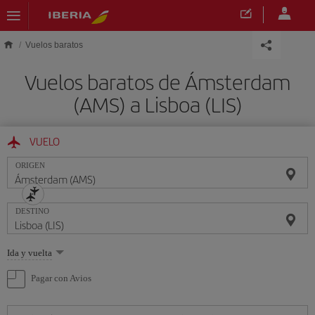
Saltar al contenido principal
Vuelos baratos
Vuelos baratos de Ámsterdam
(AMS) a Lisboa (LIS)
VUELO
ORIGEN
DESTINO
Seleccione
Ida y vuelta
una
opción
Pagar con Avios