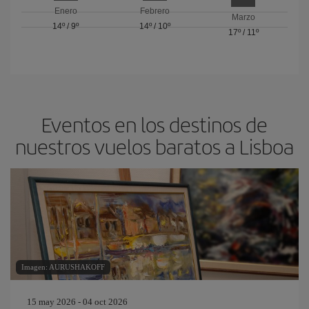
Enero
Febrero
Marzo
14º
/
9º
14º
/
10º
17º
/
11º
Eventos en los destinos de
nuestros vuelos baratos a Lisboa
Imagen: AURUSHAKOFF
15 may 2026 - 04 oct 2026