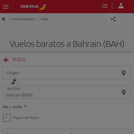
Saltar al contenido principal
Vuelos baratos
Asia
Vuelos baratos a Bahrain (BAH)
VUELO
Origen
DESTINO
Seleccione
Ida y vuelta
una
opción
Pagar con Avios