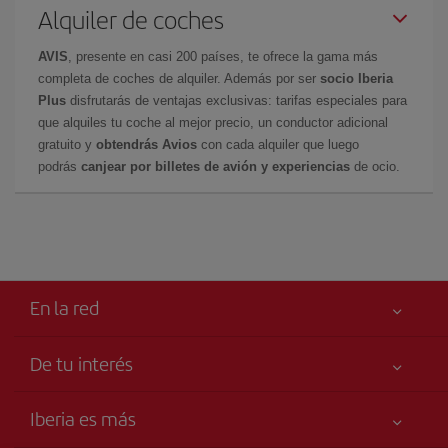
Alquiler de coches
AVIS
, presente en casi 200 países, te ofrece la gama más
completa de coches de alquiler. Además por ser
socio Iberia
Plus
disfrutarás de ventajas exclusivas: tarifas especiales para
que alquiles tu coche al mejor precio, un conductor adicional
gratuito y
obtendrás Avios
con cada alquiler que luego
podrás
canjear por billetes de avión y experiencias
de ocio.
En la red
De tu interés
Tu seguridad es lo primero
Iberia es más
Accesibilidad