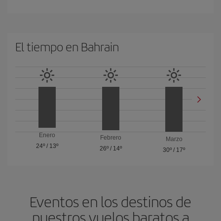
El tiempo en Bahrain
Enero
Febrero
Marzo
24º
/
13º
26º
/
14º
30º
/
17º
Eventos en los destinos de
nuestros vuelos baratos a