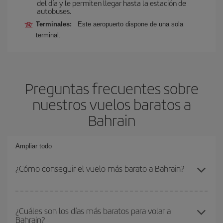
del día y le permiten llegar hasta la estación de
autobuses.
Terminales:
Este aeropuerto dispone de una sola
terminal.
Preguntas frecuentes sobre
nuestros vuelos baratos a
Bahrain
Ampliar todo
¿Cómo conseguir el vuelo más barato a Bahrain?
Podrás ahorrar en tu billete de avión y conseguir el vuelo más
barato si evitas temporadas altas, compras con antelación y
¿Cuáles son los días más baratos para volar a
Bahrain?
puedes ser flexible con las fechas y horarios de ida y vuelta.