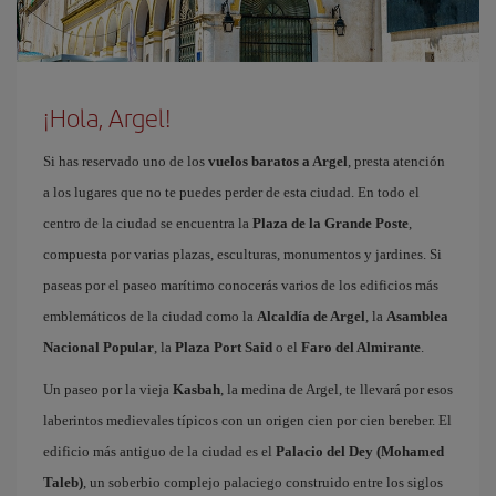
¡Hola, Argel!
Si has reservado uno de los
vuelos baratos a Argel
, presta atención
a los lugares que no te puedes perder de esta ciudad. En todo el
centro de la ciudad se encuentra la
Plaza de la Grande Poste
,
compuesta por varias plazas, esculturas, monumentos y jardines. Si
paseas por el paseo marítimo conocerás varios de los edificios más
emblemáticos de la ciudad como la
Alcaldía de Argel
, la
Asamblea
Nacional Popular
, la
Plaza Port Said
o el
Faro del Almirante
.
Un paseo por la vieja
Kasbah
, la medina de Argel, te llevará por esos
laberintos medievales típicos con un origen cien por cien bereber. El
edificio más antiguo de la ciudad es el
Palacio del Dey (Mohamed
Taleb)
, un soberbio complejo palaciego construido entre los siglos