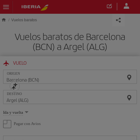
Saltar al contenido principal
Vuelos baratos
Vuelos baratos de Barcelona
(BCN) a Argel (ALG)
VUELO
ORIGEN
DESTINO
Seleccione
Ida y vuelta
una
opción
Pagar con Avios