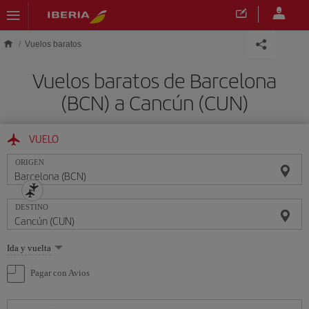
Saltar al contenido principal
Vuelos baratos
Vuelos baratos de Barcelona
(BCN) a Cancún (CUN)
VUELO
ORIGEN
DESTINO
Seleccione
Ida y vuelta
una
opción
Pagar con Avios