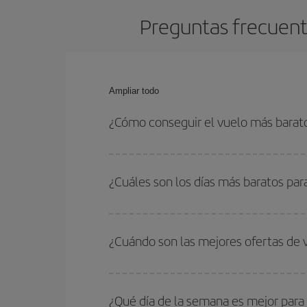
Preguntas frecuent
Ampliar todo
¿Cómo conseguir el vuelo más barat
Podrás ahorrar en tu billete de avión de Barcelon
fechas y horarios de ida y vuelta.
¿Cuáles son los días más baratos pa
Para saber qué días te saldrá más económico vol
quieres ir y en qué fechas habías pensado viajar
¿Cuándo son las mejores ofertas de
para que puedas encontrar la mejor oferta. Ademá
más en el precio de tu billete.
Puedes conseguir los vuelos más baratos viajan
periodos de vacaciones escolares son temporada
¿Qué día de la semana es mejor para