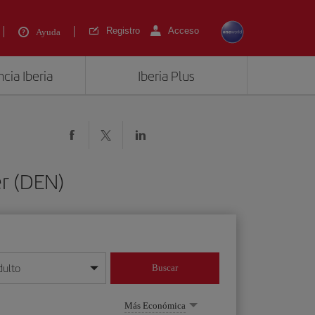
Registro
Acceso
Ayuda
cia Iberia
Iberia Plus
r (DEN)
dulto
Buscar
o día/mes/año
Más Económica