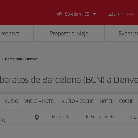
Sweden - ES
Empresas
 reserva
Preparar el viaje
Experien
Barcelona - Denver
 baratos de Barcelona (BCN) a Denve
VUELO
VUELO + HOTEL
VUELO + COCHE
HOTEL
COCHE
Fecha ida
Fecha vuelta
1
A
Introduce la fecha en formato día/mes/año
Introduce la fecha en format