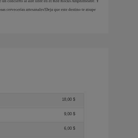
de un concierto al aire libre en el Red Rocks Amphitheatre. Y
sas cervecerías artesanales!Deja que este destino te atrape
18,00 $
9,00 $
6,00 $