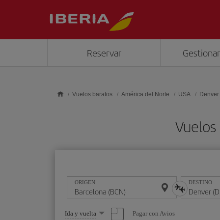
Saltar al contenido principal
Reservar
Gestionar
Vuelos baratos
América del Norte
USA
Denver
Vuelos
ORIGEN
DESTINO
Seleccione
Pagar con Avios
Ida y vuelta