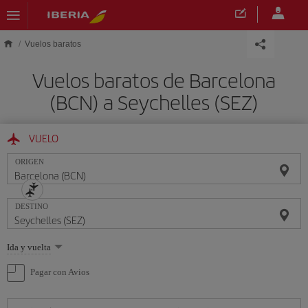
Saltar al contenido principal
Vuelos baratos
Vuelos baratos de Barcelona
(BCN) a Seychelles (SEZ)
VUELO
ORIGEN
DESTINO
Seleccione
Ida y vuelta
una
opción
Pagar con Avios