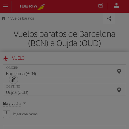
Saltar al contenido principal
Vuelos baratos
Vuelos baratos de Barcelona
(BCN) a Oujda (OUD)
VUELO
ORIGEN
DESTINO
Seleccione
Ida y vuelta
una
opción
Pagar con Avios