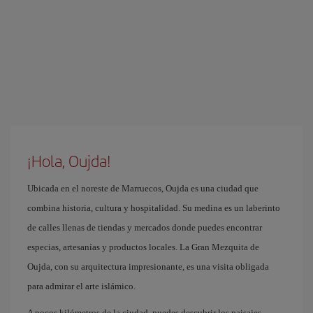
¡Hola, Oujda!
Ubicada en el noreste de Marruecos, Oujda es una ciudad que
combina historia, cultura y hospitalidad. Su medina es un laberinto
de calles llenas de tiendas y mercados donde puedes encontrar
especias, artesanías y productos locales. La Gran Mezquita de
Oujda, con su arquitectura impresionante, es una visita obligada
para admirar el arte islámico.
A pocos kilómetros de la ciudad, puedes descubrir los paisajes