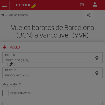
Saltar al contenido principal
Vuelos baratos
Vuelos baratos de Barcelona
(BCN) a Vancouver (YVR)
VUELO
ORIGEN
DESTINO
Seleccione
Ida y vuelta
una
opción
Pagar con Avios