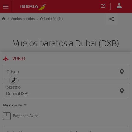
Saltar al contenido principal
Vuelos baratos
Oriente Medio
Vuelos baratos a Dubai (DXB)
VUELO
Origen
DESTINO
Seleccione
Ida y vuelta
una
opción
Pagar con Avios