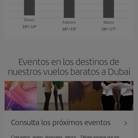
Enero
Febrero
Marzo
24º
/
14º
26º
/
15º
29º
/
17º
Eventos en los destinos de
nuestros vuelos baratos a Dubai
Consulta los próximos eventos
Conciertos, teatro, festivales, danza... Déjate inspirar por los