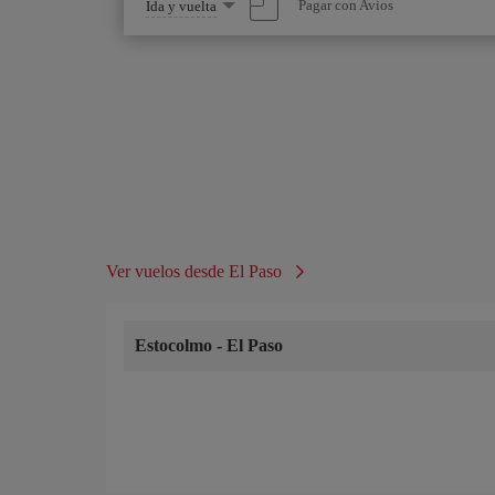
Seleccione
Pagar con Avios
Ida y vuelta
una
opción
Ver vuelos desde El Paso
Estocolmo
-
El Paso