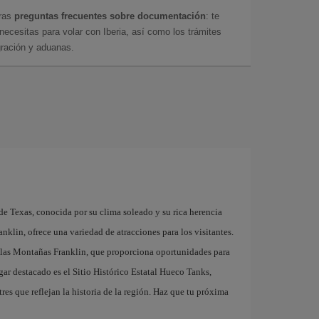
tras
preguntas frecuentes sobre documentación
: te
cesitas para volar con Iberia, así como los trámites
gración y aduanas.
de Texas, conocida por su clima soleado y su rica herencia
anklin, ofrece una variedad de atracciones para los visitantes.
de las Montañas Franklin, que proporciona oportunidades para
gar destacado es el Sitio Histórico Estatal Hueco Tanks,
res que reflejan la historia de la región. Haz que tu próxima