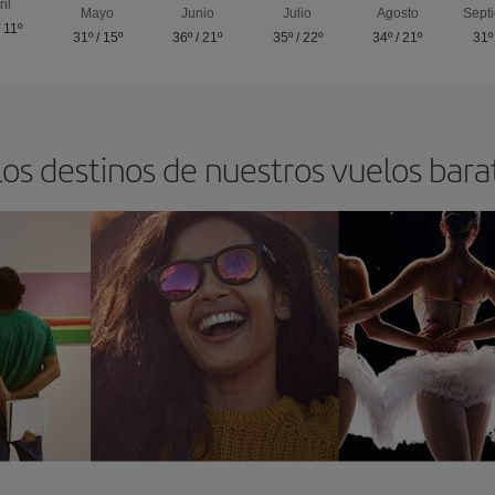
ril
Mayo
Junio
Julio
Agosto
Sept
/
11º
31º
/
15º
36º
/
21º
35º
/
22º
34º
/
21º
31º
os destinos de nuestros vuelos bara