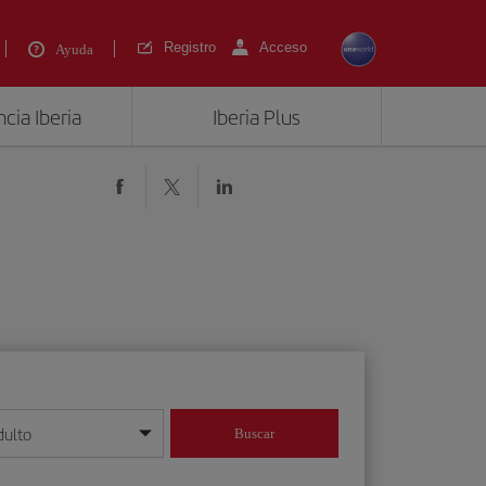
Registro
Acceso
Ayuda
cia Iberia
Iberia Plus
dulto
Buscar
o día/mes/año