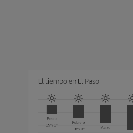
El tiempo en El Paso
Enero
Febrero
15º
/
1º
Marzo
18º
/
3º