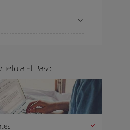
elo y de que las tarifas más baratas (turista)
 Paso.
ra el vuelo más barato.
uelo a El Paso
ntes