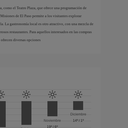
ca, como el Teatro Plaza, que ofrece una programación de
s Misiones de El Paso permite a los visitantes explorar
ola. La gastronomía local es otro atractivo, con una mezcla de
rosos restaurantes. Para aquellos interesados en las compras
 ofrecen diversas opciones
Diciembre
Noviembre
14º
/
1º
19º
/
6º