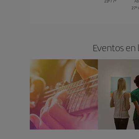
23º
/
7º
Ab
27º
Eventos en l