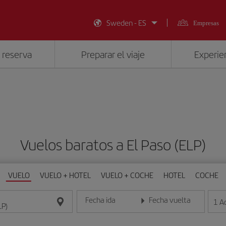
Sweden - ES
Empresas
 reserva
Preparar el viaje
Experien
Vuelos baratos a El Paso (ELP)
VUELO
VUELO + HOTEL
VUELO + COCHE
HOTEL
COCHE
Fecha ida
Fecha vuelta
1
A
Introduce la fecha en formato día/mes/año
Introduce la fecha en format