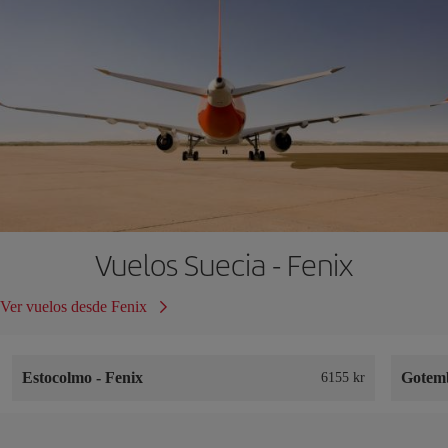
Vuelos Suecia - Fenix
Ver vuelos desde Fenix
Estocolmo
-
Fenix
Gotem
6155 kr