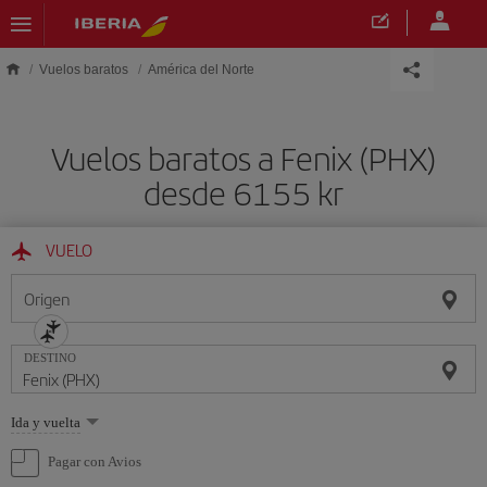
Saltar al contenido principal
Vuelos baratos
América del Norte
Vuelos baratos a Fenix (PHX)
desde 6155 kr
VUELO
Origen
DESTINO
Seleccione
Ida y vuelta
una
opción
Pagar con Avios