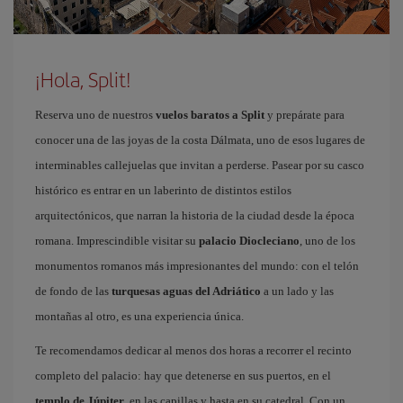
¡Hola, Split!
Reserva uno de nuestros
vuelos baratos a Split
y prepárate para
conocer una de las joyas de la costa Dálmata, uno de esos lugares de
interminables callejuelas que invitan a perderse. Pasear por su casco
histórico es entrar en un laberinto de distintos estilos
arquitectónicos, que narran la historia de la ciudad desde la época
romana. Imprescindible visitar su
palacio Diocleciano
, uno de los
monumentos romanos más impresionantes del mundo: con el telón
de fondo de las
turquesas aguas del Adriático
a un lado y las
montañas al otro, es una experiencia única.
Te recomendamos dedicar al menos dos horas a recorrer el recinto
completo del palacio: hay que detenerse en sus puertos, en el
templo de Júpiter
, en las capillas y hasta en su catedral. Con un