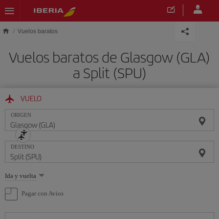
Saltar al contenido principal
Vuelos baratos
Vuelos baratos de Glasgow (GLA)
a Split (SPU)
VUELO
ORIGEN
DESTINO
Seleccione
Ida y vuelta
una
opción
Pagar con Avios