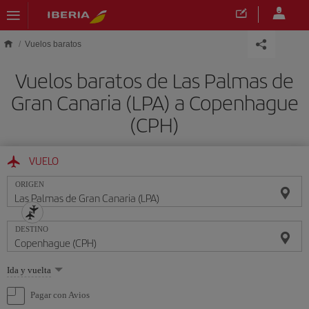
Saltar al contenido principal
Vuelos baratos
Vuelos baratos de Las Palmas de
Gran Canaria (LPA) a Copenhague
(CPH)
VUELO
ORIGEN
DESTINO
Seleccione
Ida y vuelta
una
opción
Pagar con Avios