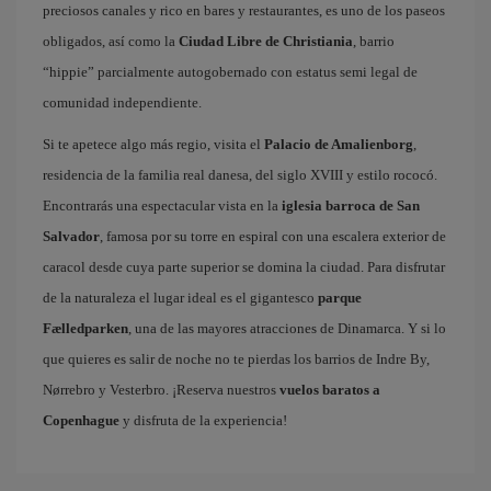
preciosos canales y rico en bares y restaurantes, es uno de los paseos
obligados, así como la
Ciudad Libre de Christiania
, barrio
“hippie” parcialmente autogobernado con estatus semi legal de
comunidad independiente.
Si te apetece algo más regio, visita el
Palacio de Amalienborg
,
residencia de la familia real danesa, del siglo XVIII y estilo rococó.
Encontrarás una espectacular vista en la
iglesia barroca de San
Salvador
, famosa por su torre en espiral con una escalera exterior de
caracol desde cuya parte superior se domina la ciudad. Para disfrutar
de la naturaleza el lugar ideal es el gigantesco
parque
Fælledparken
, una de las mayores atracciones de Dinamarca. Y si lo
que quieres es salir de noche no te pierdas los barrios de Indre By,
Nørrebro y Vesterbro. ¡Reserva nuestros
vuelos baratos a
Copenhague
y disfruta de la experiencia!