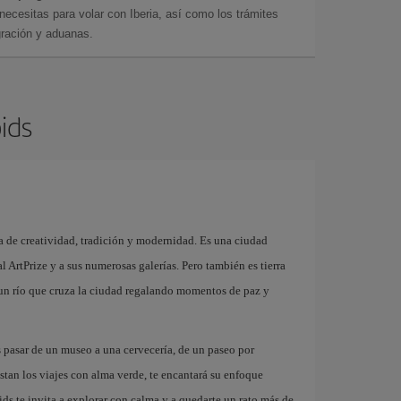
cesitas para volar con Iberia, así como los trámites
gración y aduanas.
ids
a de creatividad, tradición y modernidad. Es una ciudad
al ArtPrize y a sus numerosas galerías. Pero también es tierra
 un río que cruza la ciudad regalando momentos de paz y
s pasar de un museo a una cervecería, de un paseo por
stan los viajes con alma verde, te encantará su enfoque
ids te invita a explorar con calma y a quedarte un rato más de