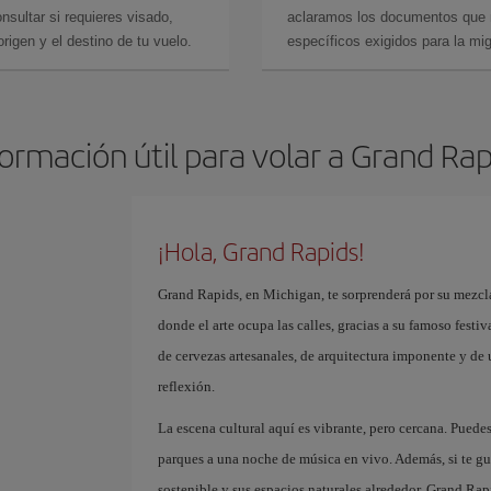
sultar si requieres visado,
aclaramos los documentos que ne
rigen y el destino de tu vuelo.
específicos exigidos para la mi
formación útil para volar a Grand Rap
¡Hola, Grand Rapids!
Grand Rapids, en Michigan, te sorprenderá por su mezcl
donde el arte ocupa las calles, gracias a su famoso festiv
de cervezas artesanales, de arquitectura imponente y de
reflexión.
La escena cultural aquí es vibrante, pero cercana. Puede
parques a una noche de música en vivo. Además, si te gu
sostenible y sus espacios naturales alrededor. Grand Rap