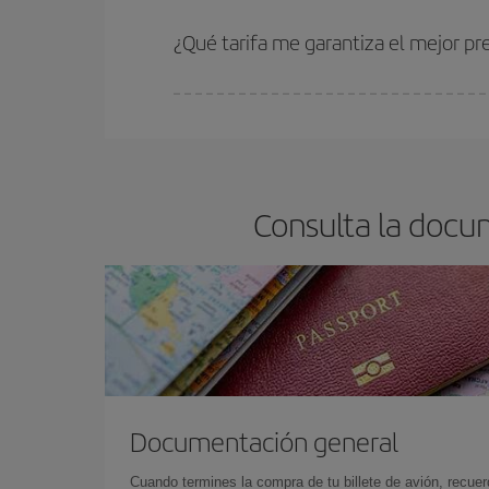
Cuanto antes reserves
tus vuelos, mejores precio
estén disponibles o se vayan agotando. Por eso,
¿Qué tarifa me garantiza el mejor pr
En Iberia, tenemos distintas tarifas para garantiz
Consulta la docu
Documentación general
Cuando termines la compra de tu billete de avión, recuer