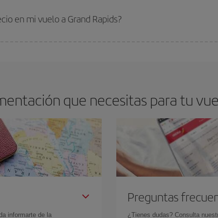
s encontrarás. Los precios dependen de las plazas que queden libres en el vu
 comprar con antelación es
fundamental
para conseguir
vuelos baratos a G
ecio en mi vuelo a Grand Rapids?
arte el mejor precio según tus necesidades de viaje. La tarifa básica, te asegu
mentación que necesitas para tu vue
Preguntas frecue
da informarte de la
¿Tienes dudas? Consulta nues