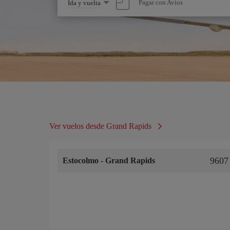
Seleccione
Pagar con Avios
Ida y vuelta
una
opción
Ver vuelos desde Grand Rapids
9607
Estocolmo
-
Grand Rapids