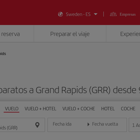
Sweden - ES
Empresas
 reserva
Preparar el viaje
Experien
ids
baratos a Grand Rapids (GRR) desde
VUELO
VUELO + HOTEL
VUELO + COCHE
HOTEL
COCHE
Fecha ida
Fecha vuelta
1
A
Introduce la fecha en formato día/mes/año
Introduce la fecha en format