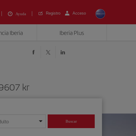
Registro
Acceso
Ayuda
cia Iberia
Iberia Plus
 9607 kr
dulto
Buscar
o día/mes/año