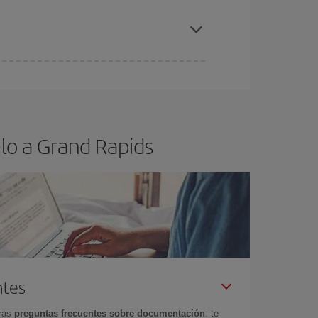
elo y de que las tarifas más baratas (turista)
rand Rapids.
ra el vuelo más barato.
lo a Grand Rapids
ntes
tras
preguntas frecuentes sobre documentación
: te