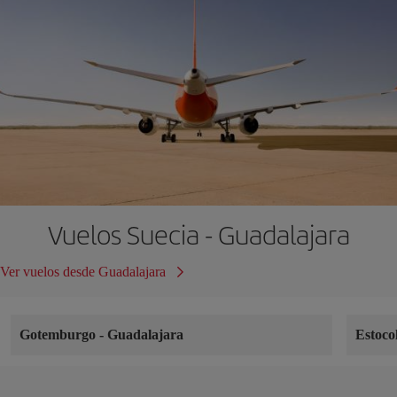
Vuelos Suecia - Guadalajara
Ver vuelos desde Guadalajara
Gotemburgo
-
Guadalajara
Estoc