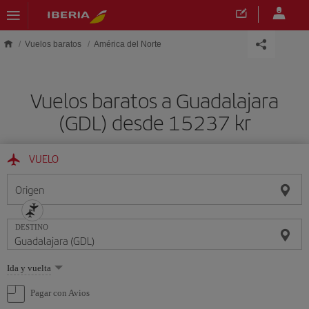
Saltar al contenido principal
Vuelos baratos
América del Norte
Vuelos baratos a Guadalajara
(GDL) desde 15237 kr
VUELO
Origen
DESTINO
Seleccione
Ida y vuelta
una
opción
Pagar con Avios