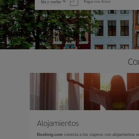
Seleccione
Pagar con Avios
Ida y vuelta
una
opción
Co
Alojamientos
Booking.com
conecta a los viajeros con alojamientos 