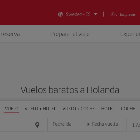
Sweden - ES
Empresas
 reserva
Preparar el viaje
Experien
Vuelos baratos a Holanda
VUELO
VUELO + HOTEL
VUELO + COCHE
HOTEL
COCHE
Fecha ida
Fecha vuelta
1
A
Introduce la fecha en formato día/mes/año
Introduce la fecha en format