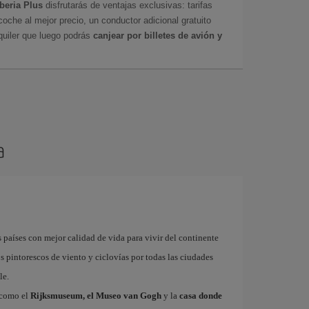
Iberia Plus
disfrutarás de ventajas exclusivas: tarifas
coche al mejor precio, un conductor adicional gratuito
uiler que luego podrás
canjear por billetes de avión y
a
s países con mejor calidad de vida para vivir del continente
pintorescos de viento y ciclovías por todas las ciudades
le.
 como el
Rijksmuseum, el Museo van Gogh
y la
casa donde