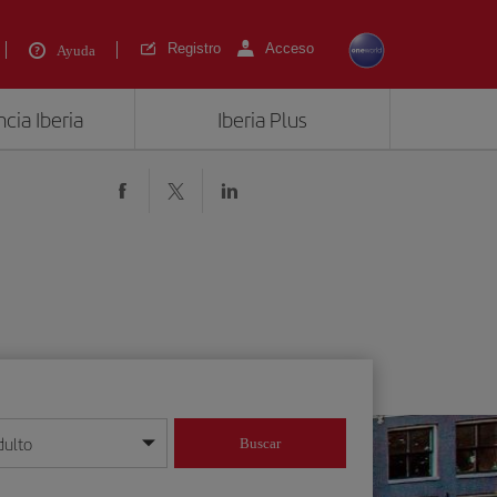
Registro
Acceso
Ayuda
cia Iberia
Iberia Plus
dulto
Buscar
o día/mes/año