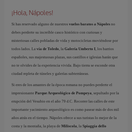
¡Hola, Nápoles!
Si has reservado alguno de nuestros
vuelos baratos a Nápoles
no
debes perderte su increíble casco histórico con curiosas y
misteriosas calles pobladas de vida y motocicletas moviéndose por
todos lados. La
vía de Toledo
, la
Galería Umberto I
, los barrios
españoles, sus majestuosas plazas, sus castillos e iglesias harán que
no te olvides de la experiencia vivida. Bajo tierra se esconde otra
ciudad repleta de túneles y galerías subterráneas.
Si eres de los amantes de la época romana no puedes perderte el
impresionante
Parque Arqueológico de Pompeya
, sepultado por la
erupción del Vesubio en el año 79 d.C. Recorrer las calles de este
importante yacimiento arqueológico es como pasear más de dos mil
años atrás en el tiempo. Nápoles ofrece a sus turistas lo mejor de la
costa y la montaña, la playa de
Miliscola
, la
Spiaggia dello