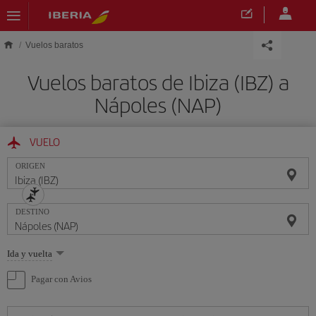
Saltar al contenido principal
Vuelos baratos
Vuelos baratos de Ibiza (IBZ) a
Nápoles (NAP)
VUELO
ORIGEN
DESTINO
Seleccione
Ida y vuelta
una
opción
Pagar con Avios