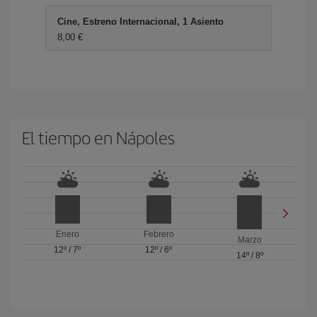
Cine, Estreno Internacional, 1 Asiento
8,00 €
El tiempo en Nápoles
Enero
Febrero
Marzo
12º
/
7º
12º
/
6º
14º
/
8º