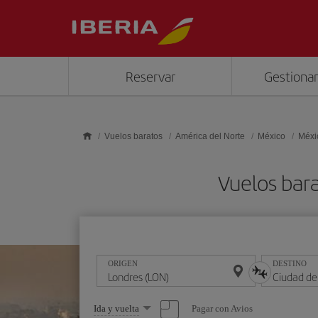
Saltar al contenido principal
Reservar
Gestionar
Vuelos baratos
América del Norte
México
Méxi
Vuelos bar
ORIGEN
DESTINO
Seleccione
Pagar con Avios
Ida y vuelta