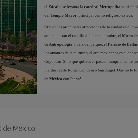
el
Zócalo
, se levanta la
catedral Metropolitana
, símbol
del
Templo Mayor
, principal centro religioso azteca.
Otra de las principales atracciones de la ciudad es el bo
se encuentran el castillo del mismo nombre, el
Museo de
de Antropología
. Fuera del parque, el
Palacio de Bellas
los amantes de la cultura y el arte mexicanos es el dedi
Coyoacán. Si lo que quieres es pasear tranquilamente por
pierdas las de Roma, Condesa o San Ángel. Que no te lo
de México
con Iberia!
d de México