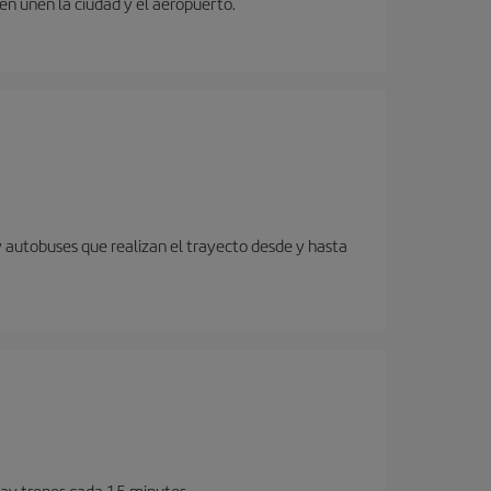
ren unen la ciudad y el aeropuerto.
y autobuses que realizan el trayecto desde y hasta
Hay trenes cada 15 minutos.