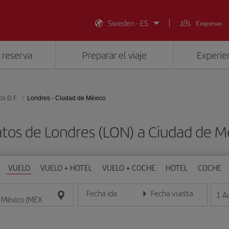
Sweden - ES
Empresas
 reserva
Preparar el viaje
Experien
co D.F.
Londres - Ciudad de México
atos de Londres (LON) a Ciudad de M
VUELO
VUELO + HOTEL
VUELO + COCHE
HOTEL
COCHE
Fecha ida
Fecha vuelta
1
A
Introduce la fecha en formato día/mes/año
Introduce la fecha en format