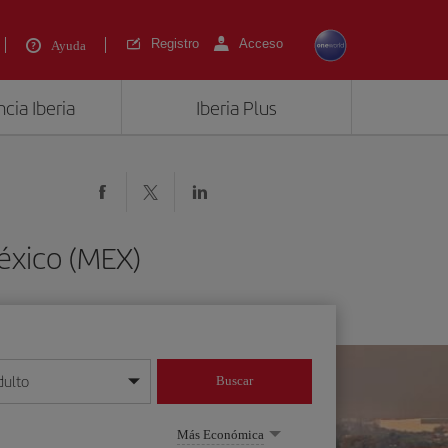
Registro
Acceso
Ayuda
cia Iberia
Iberia Plus
éxico (MEX)
dulto
Buscar
o día/mes/año
Más Económica