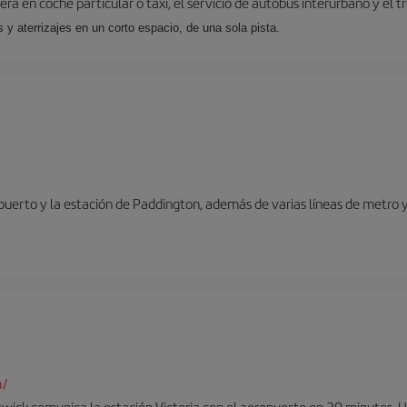
ra en coche particular o taxi, el servicio de autobús interurbano y el t
y aterrizajes en un corto espacio, de una sola pista.
opuerto y la estación de Paddington, además de varias líneas de metro 
m/
twick comunica la estación Victoria con el aeropuerto en 30 minutos. 