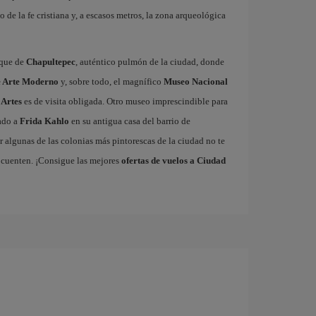
o de la fe cristiana y, a escasos metros, la zona arqueológica
sque de
Chapultepec
, auténtico pulmón de la ciudad, donde
 Arte Moderno
y, sobre todo, el magnífico
Museo Nacional
 Artes
es de visita obligada. Otro museo imprescindible para
cado a
Frida Kahlo
en su antigua casa del barrio de
 algunas de las colonias más pintorescas de la ciudad no te
 cuenten. ¡Consigue las mejores
ofertas de vuelos a Ciudad