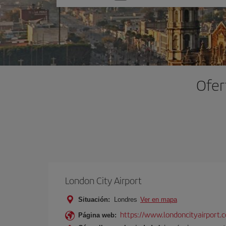
una
opción
Ofer
London City Airport
Situación:
Londres
Ver en mapa
https://www.londoncityairport.
Página web: