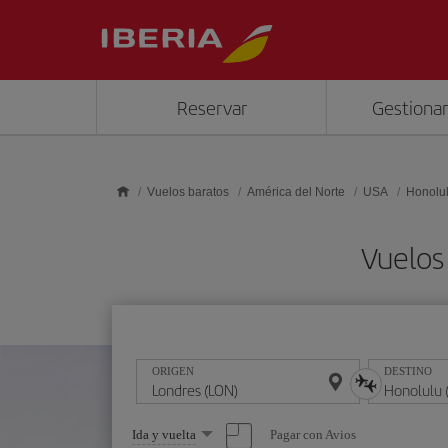
Saltar al contenido principal
Reservar
Gestionar
Vuelos baratos
América del Norte
USA
Honolu
Vuelos
ORIGEN
DESTINO
Seleccione
Pagar con Avios
Ida y vuelta