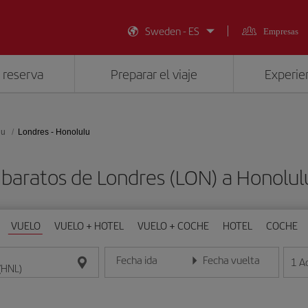
Sweden - ES
Empresas
 reserva
Preparar el viaje
Experien
lu
Londres - Honolulu
 baratos de Londres (LON) a Honolul
VUELO
VUELO + HOTEL
VUELO + COCHE
HOTEL
COCHE
Fecha ida
Fecha vuelta
1
A
Introduce la fecha en formato día/mes/año
Introduce la fecha en format