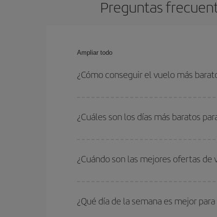
Preguntas frecuent
Ampliar todo
¿Cómo conseguir el vuelo más barat
Podrás ahorrar en tu billete de avión de Londres-
fechas y horarios de ida y vuelta.
¿Cuáles son los días más baratos par
Para saber qué días te saldrá más económico vol
quieres ir y en qué fechas habías pensado viajar
¿Cuándo son las mejores ofertas de 
para que puedas encontrar la mejor oferta. Ademá
más en el precio de tu billete.
Puedes conseguir los vuelos más baratos viajan
periodos de vacaciones escolares son temporada
¿Qué día de la semana es mejor para
precios encontrarás.