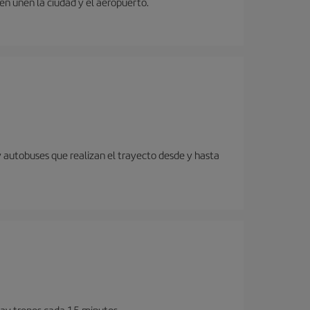
ren unen la ciudad y el aeropuerto.
y autobuses que realizan el trayecto desde y hasta
Hay trenes cada 15 minutos.