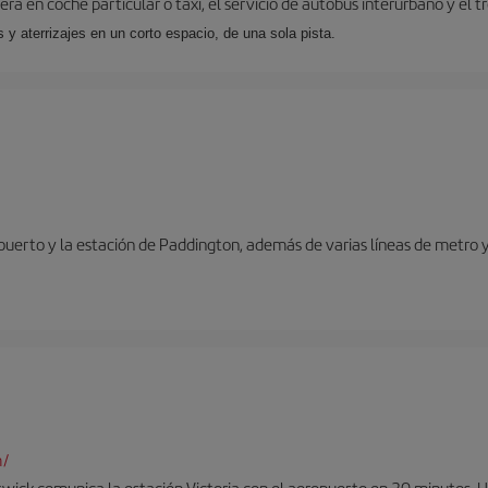
ra en coche particular o taxi, el servicio de autobús interurbano y el t
y aterrizajes en un corto espacio, de una sola pista.
opuerto y la estación de Paddington, además de varias líneas de metro 
m/
twick comunica la estación Victoria con el aeropuerto en 30 minutos. 