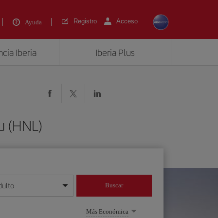
Registro
Acceso
Ayuda
cia Iberia
Iberia Plus
u (HNL)
dulto
Buscar
o día/mes/año
Más Económica