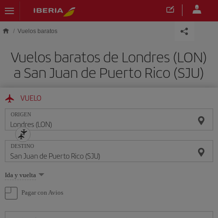
Saltar al contenido principal
Vuelos baratos
Vuelos baratos de Londres (LON)
a San Juan de Puerto Rico (SJU)
VUELO
ORIGEN
DESTINO
Seleccione
Ida y vuelta
una
opción
Pagar con Avios