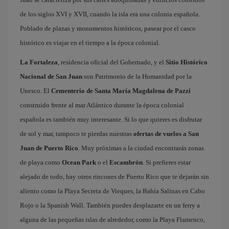
de los siglos XVI y XVII, cuando la isla era una colonia española.
Poblado de plazas y monumentos históricos, pasear por el casco
histórico es viajar en el tiempo a la época colonial.
La Fortaleza
, residencia oficial del Gobernado, y el
Sitio Histórico
Nacional de San Juan
son Patrimonio de la Humanidad por la
Unesco. El
Cementerio de Santa María Magdalena de Pazzi
construido frente al mar Atlántico durante la época colonial
española es también muy interesante. Si lo que quieres es disfrutar
de sol y mar, tampoco te pierdas nuestras
ofertas de vuelos a San
Juan de Puerto Rico
. Muy próximas a la ciudad encontrarás zonas
de playa como
Ocean Park
o el
Escambrón
. Si prefieres estar
alejado de todo, hay otros rincones de Puerto Rico que te dejarán sin
aliento como la Playa Secreta de Vieques, la Bahía Salinas en Cabo
Rojo o la Spanish Wall. También puedes desplazarte en un ferry a
alguna de las pequeñas islas de alrededor, como la Playa Flamenco,