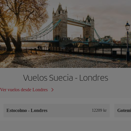
Vuelos Suecia - Londres
Ver vuelos desde Londres
Estocolmo
-
Londres
Gotem
12209 kr