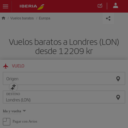
Saltar al contenido principal
Vuelos baratos
Europa
Vuelos baratos a Londres (LON)
desde 12209 kr
VUELO
Origen
DESTINO
Seleccione
Ida y vuelta
una
opción
Pagar con Avios