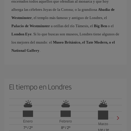
encerrados todos aquellos que ofendían al monarca y que hoy
alberga las célebres Joyas de la Corona; o la grandiosa
Abadía de
Westminster
, el templo más famoso y antiguo de Londres, el
Palacio de Westminster
a orillas del río Támesis, el
Big Ben
o el
London Eye
. Si lo que buscas son museos, Londres tiene algunos de
los mejores del mundo: el
Museo Británico, el Tate Modern, o el
National Gallery
.
El tiempo en Londres
Enero
Febrero
Marzo
7º
/
2º
8º
/
2º
10º
/
3º